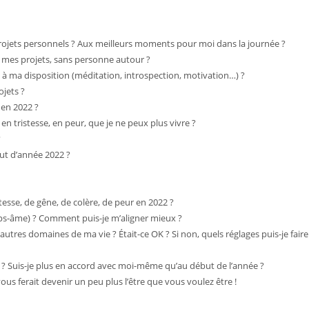
rojets personnels ? Aux meilleurs moments pour moi dans la journée ?
 mes projets, sans personne autour ?
 à ma disposition (méditation, introspection, motivation…) ?
jets ?
 en 2022 ?
en tristesse, en peur, que je ne peux plus vivre ?
?
but d’année 2022 ?
tesse, de gêne, de colère, de peur en 2022 ?
rps-âme) ? Comment puis-je m’aligner mieux ?
autres domaines de ma vie ? Était-ce OK ? Si non, quels réglages puis-je faire
e ? Suis-je plus en accord avec moi-même qu’au début de l’année ?
us ferait devenir un peu plus l’être que vous voulez être !