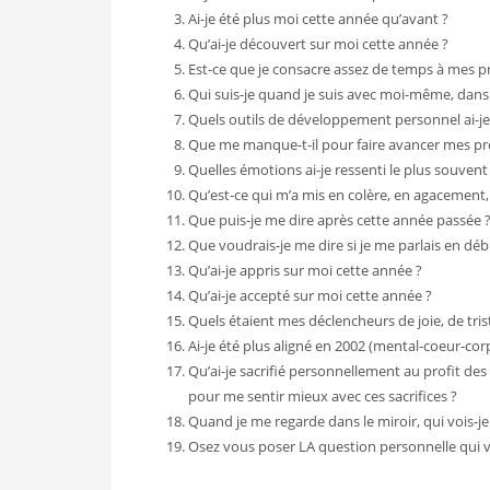
Ai-je été plus moi cette année qu’avant ?
Qu’ai-je découvert sur moi cette année ?
Est-ce que je consacre assez de temps à mes p
Qui suis-je quand je suis avec moi-même, dans
Quels outils de développement personnel ai-je
Que me manque-t-il pour faire avancer mes pro
Quelles émotions ai-je ressenti le plus souvent
Qu’est-ce qui m’a mis en colère, en agacement, 
Que puis-je me dire après cette année passée 
Que voudrais-je me dire si je me parlais en dé
Qu’ai-je appris sur moi cette année ?
Qu’ai-je accepté sur moi cette année ?
Quels étaient mes déclencheurs de joie, de tris
Ai-je été plus aligné en 2002 (mental-coeur-co
Qu’ai-je sacrifié personnellement au profit des 
pour me sentir mieux avec ces sacrifices ?
Quand je me regarde dans le miroir, qui vois-j
Osez vous poser LA question personnelle qui vo