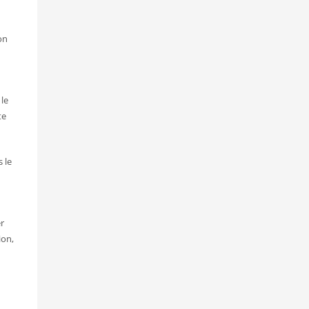
on
 le
te
s le
r
ion,