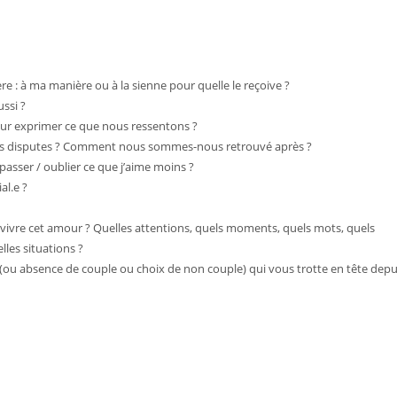
e : à ma manière ou à la sienne pour quelle le reçoive ?
ussi ?
our exprimer ce que nous ressentons ?
s disputes ? Comment nous sommes-nous retrouvé après ?
 passer / oublier ce que j’aime moins ?
al.e ?
re vivre cet amour ? Quelles attentions, quels moments, quels mots, quels
lles situations ?
(ou absence de couple ou choix de non couple) qui vous trotte en tête depu