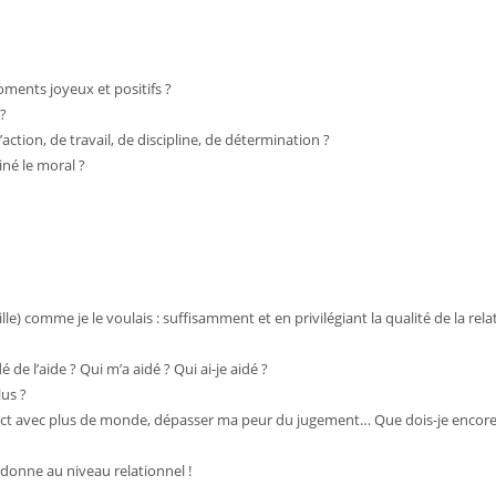
moments joyeux et positifs ?
 ?
action, de travail, de discipline, de détermination ?
né le moral ?
e) comme je le voulais : suffisamment et en privilégiant la qualité de la rela
de l’aide ? Qui m’a aidé ? Qui ai-je aidé ?
lus ?
ntact avec plus de monde, dépasser ma peur du jugement… Que dois-je encor
donne au niveau relationnel !