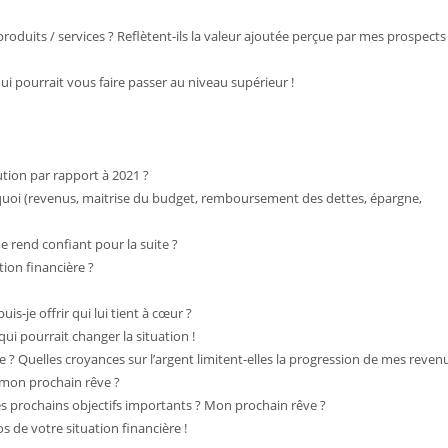
produits / services ? Reflètent-ils la valeur ajoutée perçue par mes prospects
i pourrait vous faire passer au niveau supérieur !
tion par rapport à 2021 ?
n quoi (revenus, maitrise du budget, remboursement des dettes, épargne,
e rend confiant pour la suite ?
tion financière ?
is-je offrir qui lui tient à cœur ?
ui pourrait changer la situation !
te ? Quelles croyances sur l’argent limitent-elles la progression de mes reven
 mon prochain rêve ?
es prochains objectifs importants ? Mon prochain rêve ?
 de votre situation financière !