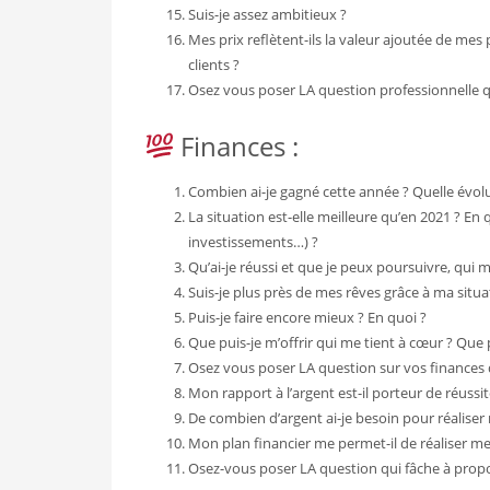
Suis-je assez ambitieux ?
Mes prix reflètent-ils la valeur ajoutée de mes 
clients ?
Osez vous poser LA question professionnelle qu
Finances :
Combien ai-je gagné cette année ? Quelle évolu
La situation est-elle meilleure qu’en 2021 ? E
investissements…) ?
Qu’ai-je réussi et que je peux poursuivre, qui m
Suis-je plus près de mes rêves grâce à ma situa
Puis-je faire encore mieux ? En quoi ?
Que puis-je m’offrir qui me tient à cœur ? Que pu
Osez vous poser LA question sur vos finances q
Mon rapport à l’argent est-il porteur de réussi
De combien d’argent ai-je besoin pour réaliser
Mon plan financier me permet-il de réaliser m
Osez-vous poser LA question qui fâche à propos