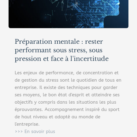
Préparation mentale : rester 
performant sous stress, sous 
pression et face à l'incertitude
Les enjeux de performance, de concentration et 
de gestion du stress sont le quotidien de tous en 
entreprise. Il existe des techniques pour garder 
ses moyens, le bon état d'esprit et atteindre ses 
objectifs y compris dans les situations les plus 
éprouvantes. Accompagnement inspiré du sport 
de haut niveau et adapté au monde de 
l'entreprise.﻿
>>> En savoir plus 