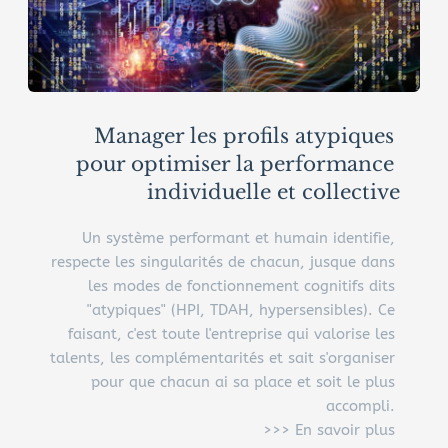
Manager les profils atypiques 
pour optimiser la performance 
individuelle et collective
Un système performant et humain identifie, 
respecte les singularités de chacun, jusque dans 
les modes de fonctionnement cognitifs dits 
"atypiques" (HPI, TDAH, hypersensibles). Ce 
faisant, c'est toute l'entreprise qui valorise les 
talents, les complémentarités et sait s'organiser 
pour que chacun ai sa place et soit le plus 
accompli. 
>>> En savoir plus 