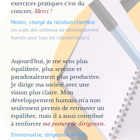
exercices pratiques c’est du 
concret. 
Merci !
Matéo, chargé de relation clientèle
(au sujet des contenus de développement 
humain pour tous les collaborateurs)
Aujourd'hui, je me sens plus 
équilibrée, plus sereine et 
paradoxalement plus productive. 
Je dirige ma société avec une 
vision plus claire. Mon 
développement humain m'a non 
seulement permis de retrouver un 
équilibre, mais il a aussi contribué 
à renforcer 
ma posture de dirigeante
.
Emmanuelle, dirigeante de TPE